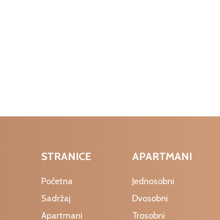
estirate u
nekretninu?
te izdavati ili savršenim planinskim domom
 lepoti prirode u najboljim uslovima.
STRANICE
APARTMANI
Početna
Jednosobni
Sadržaj
Dvosobni
Apartmani
Trosobni