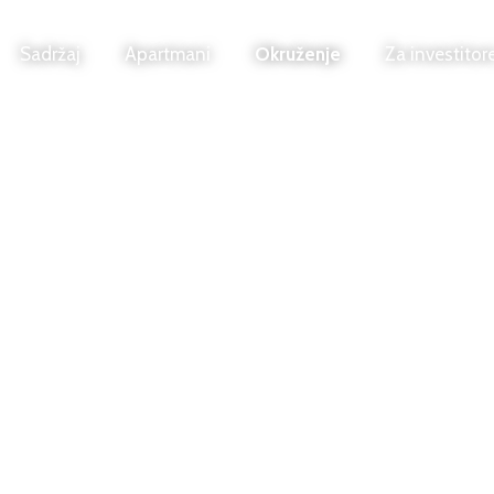
Sadržaj
Apartmani
Okruženje
Za investitor