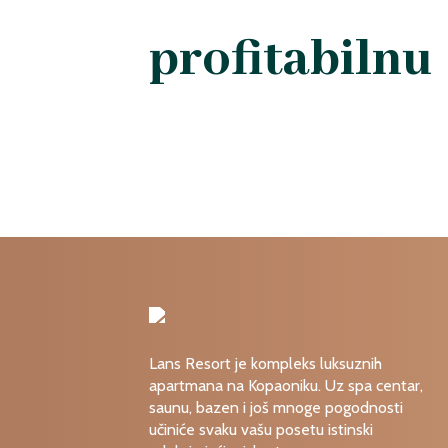
Želite da inv
profitabilnu
Ukoliko ste u potrazi za apartmanom koji će
- Lans Resort ima ono što tražite. Uživajte u
Lans Resort je kompleks luksuznih
apartmana na Kopaoniku. Uz spa centar,
saunu, bazen i još mnoge pogodnosti
učiniće svaku vašu posetu istinski