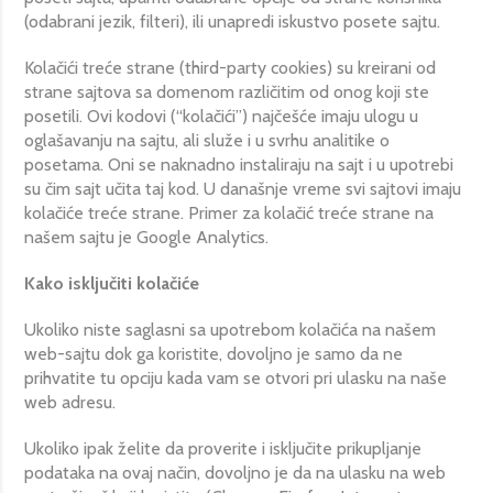
(odabrani jezik, filteri), ili unapredi iskustvo posete sajtu.
Kolačići treće strane (third-party cookies) su kreirani od
strane sajtova sa domenom različitim od onog koji ste
posetili. Ovi kodovi (“kolačići”) najčešće imaju ulogu u
oglašavanju na sajtu, ali služe i u svrhu analitike o
posetama. Oni se naknadno instaliraju na sajt i u upotrebi
su čim sajt učita taj kod. U današnje vreme svi sajtovi imaju
kolačiće treće strane. Primer za kolačić treće strane na
našem sajtu je Google Analytics.
Kako isključiti kolačiće
Ukoliko niste saglasni sa upotrebom kolačića na našem
web-sajtu dok ga koristite, dovoljno je samo da ne
prihvatite tu opciju kada vam se otvori pri ulasku na naše
web adresu.
Ukoliko ipak želite da proverite i isključite prikupljanje
podataka na ovaj način, dovoljno je da na ulasku na web