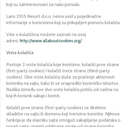
koji su zainteresovani za našu ponudu.
Lans 2105 Resort d.o.o. nema uvid u pojedinačne
informacije o korisnicima koji su prikupljeni pomoću kolačića.
Više o kolačićima možete saznati na ovoj
adresi:
http://www.allaboutcookies.org/
Vrsta kolačića
Postoje 2 vrste kolačića koje koristimo: kolačići prve strane
(first-party cookies) i kolačići treće strane (third-party
cookies). Obe vrste kolačića služe za praćenje aktivnosti
korisnika na sajtu, kako bi se unapredilo korisničko iskustvo.
Razlika između ove dve vrste kolačića potiču od načina na
koji ih korisnik sakupi i koristi.
Kolačići prve strane (first-party cookies) se direktno
skladište na sajtu ili domenu koji trenutno koristite. Njihova
funkcija je da vlasniku sajta omogući sakupljanje podataka o
poseti sajta, upamti odabrane opcije od strane korisnika