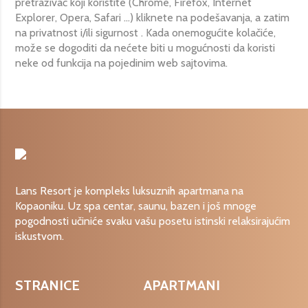
pretraživač koji koristite (Chrome, Firefox, Internet
Explorer, Opera, Safari …) kliknete na podešavanja, a zatim
na privatnost i/ili sigurnost . Kada onemogućite kolačiće,
može se dogoditi da nećete biti u mogućnosti da koristi
neke od funkcija na pojedinim web sajtovima.
Lans Resort je kompleks luksuznih apartmana na
Kopaoniku. Uz spa centar, saunu, bazen i još mnoge
pogodnosti učiniće svaku vašu posetu istinski relaksirajućim
iskustvom.
STRANICE
APARTMANI