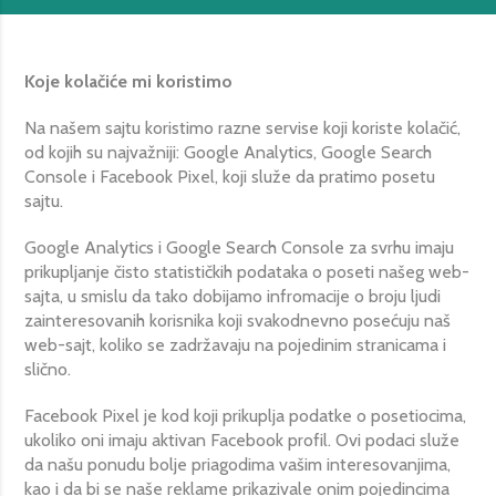
Koje kolačiće mi koristimo
Na našem sajtu koristimo razne servise koji koriste kolačić,
od kojih su najvažniji: Google Analytics, Google Search
Console i Facebook Pixel, koji služe da pratimo posetu
sajtu.
Google Analytics i Google Search Console za svrhu imaju
prikupljanje čisto statističkih podataka o poseti našeg web-
sajta, u smislu da tako dobijamo infromacije o broju ljudi
zainteresovanih korisnika koji svakodnevno posećuju naš
web-sajt, koliko se zadržavaju na pojedinim stranicama i
slično.
Facebook Pixel je kod koji prikuplja podatke o posetiocima,
ukoliko oni imaju aktivan Facebook profil. Ovi podaci služe
da našu ponudu bolje priagodima vašim interesovanjima,
kao i da bi se naše reklame prikazivale onim pojedincima